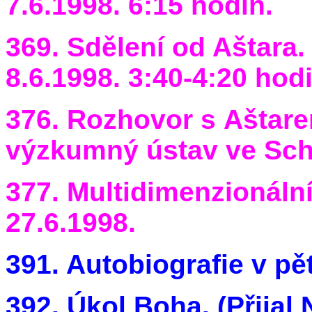
7.6.1998. 6:15 hodin.
369. Sdělení od Aštara. 
8.6.1998. 3:40-4:20 hodi
376. Rozhovor s Aštare
výzkumný ústav ve Sch
377. Multidimenzionální 
27.6.1998.
391. Autobiografie v pět
392. Úkol Boha. (Přijal