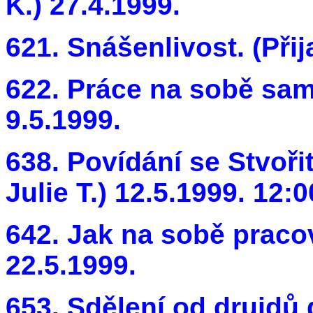
K.) 27.4.1999.
621. Snášenlivost. (Přij
622. Práce na sobě sama
9.5.1999.
638. Povídání se Stvořit
Julie T.) 12.5.1999. 12:
642. Jak na sobě pracov
22.5.1999.
653. Sdělení od druidů d