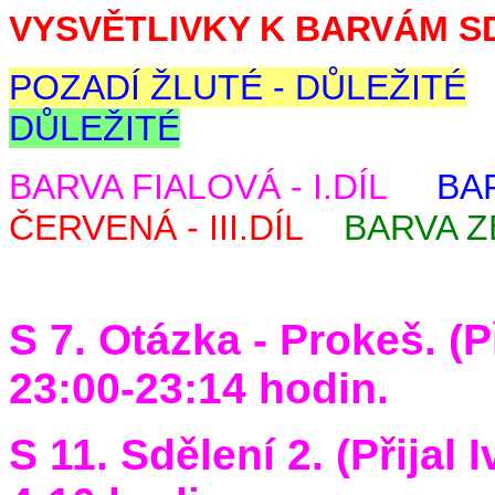
VYSVĚTLIVKY K BARVÁM S
POZADÍ ŽLUTÉ - DŮLEŽITÉ
DŮLEŽITÉ
BARVA FIALOVÁ - I.DÍL
BAR
ČERVENÁ - III.DÍL
BARVA ZE
S 7. Otázka - Prokeš. (P
23:00-23:14 hodin.
S 11. Sdělení 2. (Přijal