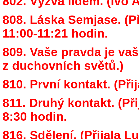
802. Výzva lidem. (Ivo 
808. Láska Semjase. (Př
11:00-11:21 hodin.
809. Vaše pravda je vaší
z duchovních světů.)
810. První kontakt. (Přij
811. Druhý kontakt. (Přij
8:30 hodin.
816. Sdělení. (Přijala L