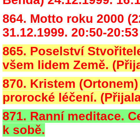
864. Motto roku 2000 (22
31.12.1999. 20:50-20:53
865. Poselství Stvořitel
všem lidem Země. (Přija
870. Kristem (Ortonem)
prorocké léčení. (Přijal
871. Ranní meditace. Ce
k sobě.