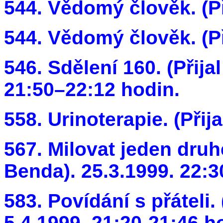
544. Vědomý člověk. (Př
544. Vědomý člověk. (Př
546. Sdělení 160. (Přija
21:50–22:12 hodin.
558. Urinoterapie. (Přija
567. Milovat jeden druhé
Benda). 25.3.1999. 22:3
583. Povídání s přáteli. 
5.4.1999. 21:20-21:46 h