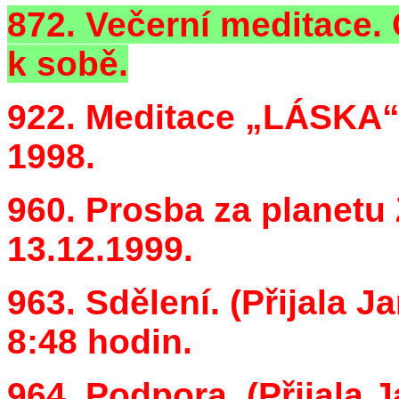
872. Večerní meditace. 
k sobě.
922. Meditace „LÁSKA“.
1998.
960. Prosba za planetu Z
13.12.1999.
963. Sdělení. (Přijala J
8:48 hodin.
964. Podpora. (Přijala J