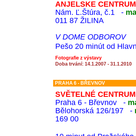
ANJELSKE CENTRUM
Nám. Ľ.Štúra, č.1 -
ma
011 87 ŽILINA
V DOME ODBOROV
Pešo 20 minút od Hlavn
Fotografie z výstavy
Doba trvání: 14.1.2007 - 31.1.2010
PRAHA 6 - BŘEVNOV
SVĚTELNÉ CENTRUM 
Praha 6 - Břevnov -
m
Bělohorská 126/197 -
169 00