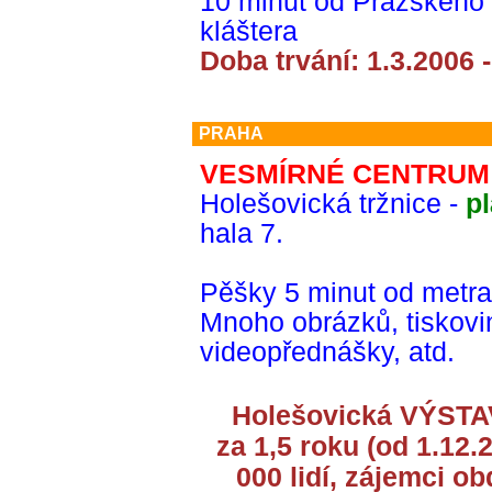
10 minut od Pražského
kláštera
Doba trvání: 1.3.2006 
PRAHA
VESMÍRNÉ CENTRUM
Holešovická tržnice -
pl
hala 7.
Pěšky 5 minut od metra
Mnoho obrázků, tiskovi
videopřednášky, atd.
Holešovická VÝST
za 1,5 roku (od 1.12.2
000 lidí, zájemci o