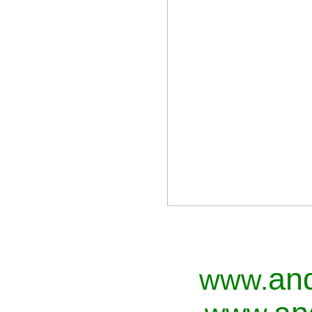
an
www.